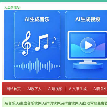
人工智能Ai
网站首页
AI数字人
AI短视频
AI文章生成
AI音乐
Ai音乐,Ai生成音乐软件,Ai作词软件,ai作曲软件,Ai自动写歌免费